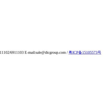
103 E-mail:sale@dicgroup.com /
粤ICP备15105573号