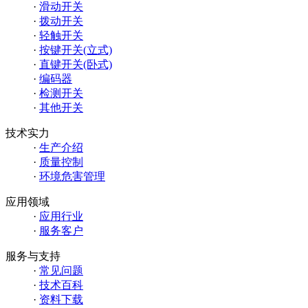
·
滑动开关
·
拨动开关
·
轻触开关
·
按键开关(立式)
·
直键开关(卧式)
·
编码器
·
检测开关
·
其他开关
技术实力
·
生产介绍
·
质量控制
·
环境危害管理
应用领域
·
应用行业
·
服务客户
服务与支持
·
常见问题
·
技术百科
·
资料下载